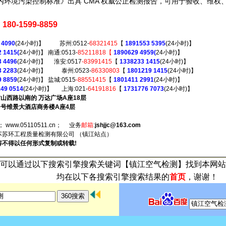
工程室内环境污染控制标准》出具 CMA 权威公正检测报告，可用于验收、维权
80-1599-8859
 4090
(24小时)】 苏州:0512-
68321415
【
1891553 5395
(24小时)】
 1415(
24小时)】 南通:0513-
85211818【
1890629 4959(
24小时)】
 4496
(24小时)】 淮安:0517
-83991415
【
1338233 1415
(24小时)】
3 2283
(24小时)】 泰州:0523-
86330803
【
1801219 1415
(24小时)】
9 8859
(24小时)】 盐城:0515
-88551415
【
1801411 2991
(24小时)】
49 0514
(24小时)】 上海:021-
64191816
【
1731776 7073
(24小时)】
山西路以南的 万达广场A座18层
9号维景大酒店商务楼A座4层
；
www.05110511.cn
； 业务
邮箱
:
jshjjc@163.com
环工程质量检测有限公司 （镇江站点）
不得以任何形式复制或转载!
可以通过以下搜索引擎搜索关键词【镇江空气检测】找到本网站
均在以下各搜索引擎搜索结果的
首页
，谢谢！