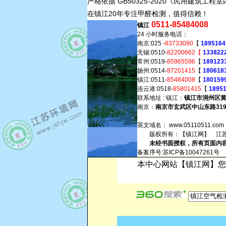
严格依据 GB50325-2020《民用建筑
在镇江20年专注甲醛检测，值得信赖！
0511-85484008 1
镇江
24 小时服务电话：
南京:025 -
83733090
【
1895164
无锡:0510-
82200662【
1338222
常州:0519-
85965596
【
1891233
扬州:0514-
87201415
【
180618
镇江:0511-
85484008
【
180159
连云港:0518-
85801415
【
18951
联系地址 : 镇江：
镇江市润州区黄
南京：
南京市玄武区中山东路31
英文域名：
www.05110511.com
版权所有：【镇江网】 江苏苏
未经书面授权，所有页面内容
备案序号:
苏ICP备10047261号
本中心网站【镇江网】您